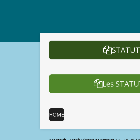
STATUT
Les STATU
HOME