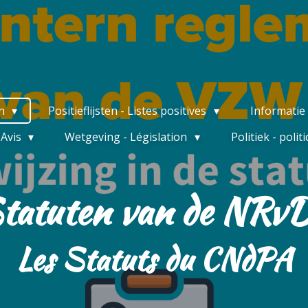
on
Positieflijsten - Listes positives
Informatie
 Avis
Wetgeving - Législation
Politiek - polit
tatuten van de NRv
Les Statuts du CNdPA