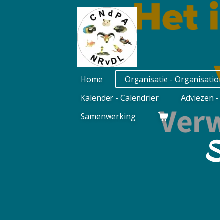
Ga
direct
naar
de
hoofdinhoud
Home
Organisatie - Organisati
Kalender - Calendrier
Adviezen -
Samenwerking
S